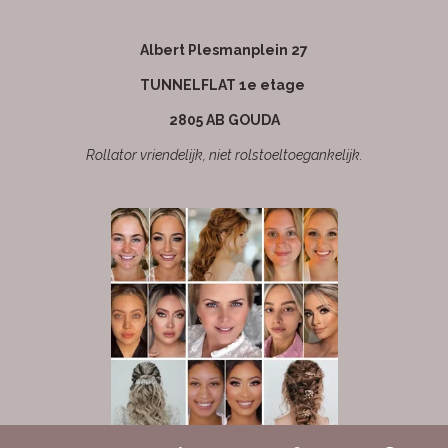
k
a
p
m
Albert Plesmanplein 27
TUNNELFLAT 1e etage
2805 AB GOUDA
Rollator vriendelijk, niet rolstoeltoegankelijk.