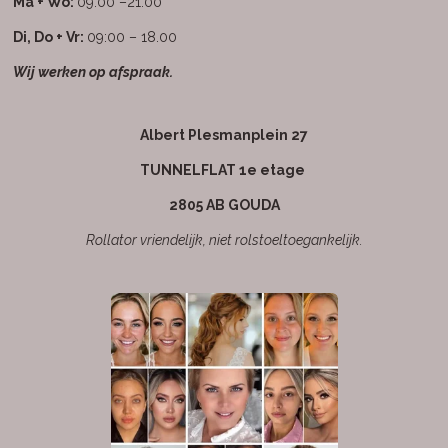
c
s
a
Ma + Wo:
09.00 –21.00
e
t
t
b
a
s
Di, Do + Vr:
09:00 – 18.00
o
g
A
Wij werken op afspraak.
o
r
p
k
a
p
m
Albert Plesmanplein 27
TUNNELFLAT 1e etage
2805 AB GOUDA
Rollator vriendelijk, niet rolstoeltoegankelijk.