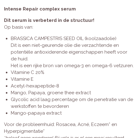
Intense Repair complex serum
Dit serum is verbeterd in de structuur!
Op basis van:
BRASSICA CAMPESTRIS SEED OIL (koolzaadolie)
Dit is een niet-geurende olie die verzachtende en
potentiële antioxiderende eigenschappen heeft voor
de huid.
Het is een rijke bron van omega-3 en omega-6 vetzuren.
Vitamine C 20%
Vitamine E
Acetyl-hexapeptide-8
Mango, Papaya, groene thee extract
Glycolic acid laag percentage om de penetratie van de
werkstoffen te bevorderen
Mango-papaya extract
Voor de probleemhuid: Rosacea, Acné, Eczeem* en
Hyperpigmentatie*
*beloof geen wonderen! Bij vele is er al een mooi resultaat