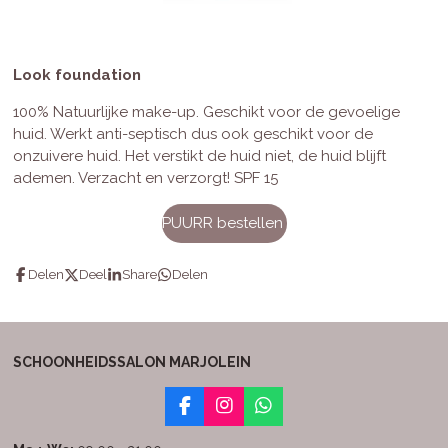
Look foundation
100% Natuurlijke make-up. Geschikt voor de gevoelige
huid. Werkt anti-septisch dus ook geschikt voor de
onzuivere huid. Het verstikt de huid niet, de huid blijft
ademen. Verzacht en verzorgt! SPF 15
PUURR bestellen
Delen
Deel
Share
Delen
SCHOONHEIDSSALON MARJOLEIN
F
I
W
a
n
h