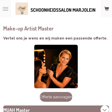
Ga
SCHOONHEIDSSALON MARJOLEIN
direct
naar
de
hoofdinhoud
Make-up Artist Master
Vertel ons je wens en wij maken een passende
offerte.
Offerte aanvragen
MUAH Master