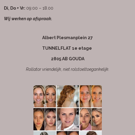
e
t
t
b
a
s
Di, Do + Vr:
09:00 – 18.00
o
g
A
Wij werken op afspraak.
o
r
p
k
a
p
m
Albert Plesmanplein 27
TUNNELFLAT 1e etage
2805 AB GOUDA
Rollator vriendelijk, niet rolstoeltoegankelijk.