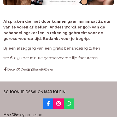
Afspraken die niet door kunnen gaan minimaal 24 uur
van te voren af bellen. Anders wordt er 50% van de
behandelingskosten in rekening gebracht voor de
gereserveerde tijd. Bedankt voor je begrip.
Bij een afzegging van een gratis behandeling zullen
we
€ 0,50 per minuut gereserveerde tijd factureren.
Delen
Deel
Share
Delen
SCHOONHEIDSSALON MARJOLEIN
F
I
W
a
n
h
c
s
a
Ma + Wo:
09.00 –21.00