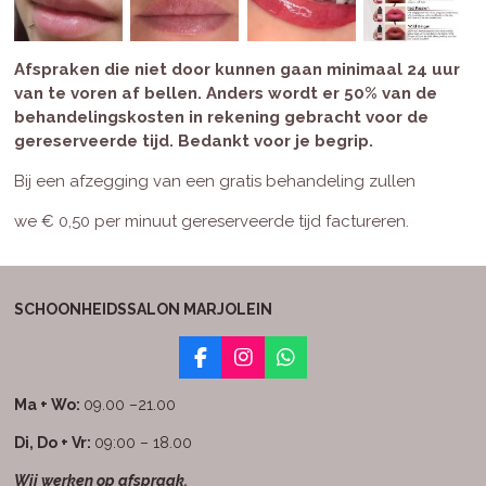
Afspraken die niet door kunnen gaan minimaal 24 uur
van te voren af bellen. Anders wordt er 50% van de
behandelingskosten in rekening gebracht voor de
gereserveerde tijd. Bedankt voor je begrip.
Bij een afzegging van een gratis behandeling zullen
we
€ 0,50 per minuut gereserveerde tijd factureren.
SCHOONHEIDSSALON MARJOLEIN
F
I
W
a
n
h
c
s
a
Ma + Wo:
09.00 –21.00
e
t
t
b
a
s
Di, Do + Vr:
09:00 – 18.00
o
g
A
Wij werken op afspraak.
o
r
p