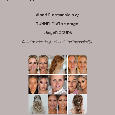
k
a
p
m
Albert Plesmanplein 27
TUNNELFLAT 1e etage
2805 AB GOUDA
Rollator vriendelijk, niet rolstoeltoegankelijk.