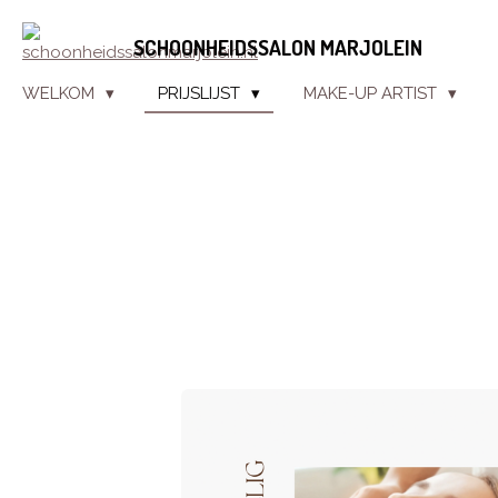
Ga
SCHOONHEIDSSALON MARJOLEIN
direct
naar
WELKOM
PRIJSLIJST
MAKE-UP ARTIST
de
hoofdinhoud