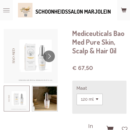
Ga
SCHOONHEIDSSALON MARJOLEIN
direct
naar
de
hoofdinhoud
Mediceuticals Bao
Med Pure Skin,
Scalp & Hair Oil
€ 67,50
Maat
In