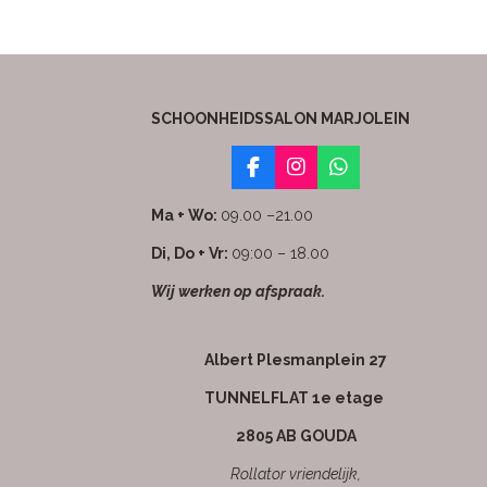
SCHOONHEIDSSALON MARJOLEIN
F
I
W
a
n
h
c
s
a
Ma + Wo:
09.00 –21.00
e
t
t
b
a
s
Di, Do + Vr:
09:00 – 18.00
o
g
A
Wij werken op afspraak.
o
r
p
k
a
p
m
Albert Plesmanplein 27
TUNNELFLAT 1e etage
2805 AB GOUDA
Rollator vriendelijk,