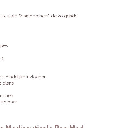
Luxuriate Shampoo heeft de volgende
ypes
ng
 schadelijke invloeden
e glans
iliconen
urd haar