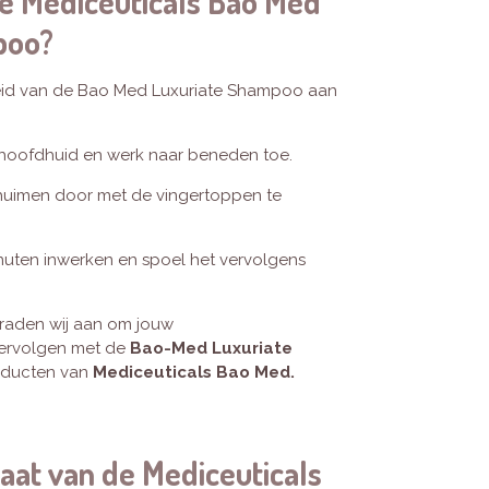
de Mediceuticals Bao Med
poo?
eid van de Bao Med Luxuriate Shampoo aan
hoofdhuid en werk naar beneden toe.
huimen door met de vingertoppen te
nuten inwerken en spoel het vervolgens
 raden wij aan om jouw
vervolgen met de
Bao-Med Luxuriate
oducten van
Mediceuticals Bao Med
.
taat van de Mediceuticals