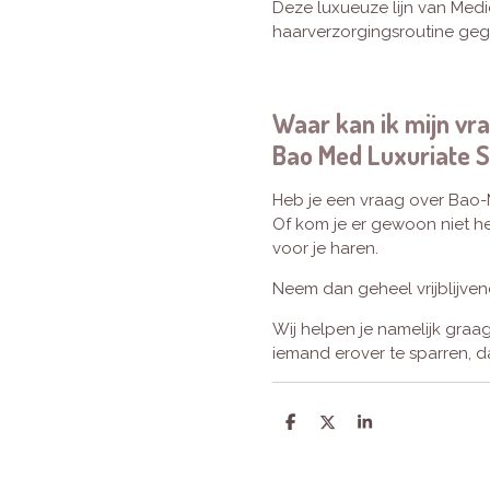
Deze luxueuze lijn van Medi
haarverzorgingsroutine ge
Waar kan ik mijn vra
Bao Med Luxuriate
Heb je een vraag over Bao-
Of kom je er gewoon niet he
voor je haren.
Neem dan geheel vrijblijve
Wij helpen je namelijk graag
iemand erover te sparren, da
D
D
S
e
e
h
l
e
a
e
l
r