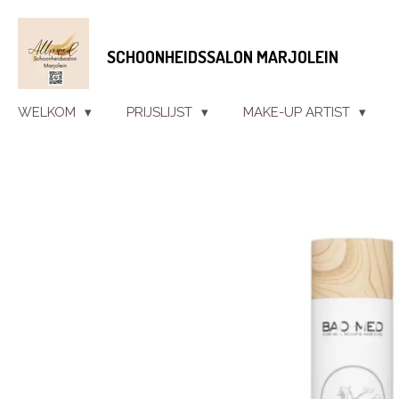
Ga
direct
SCHOONHEIDSSALON MARJOLEIN
naar
de
hoofdinhoud
WELKOM
PRIJSLIJST
MAKE-UP ARTIST