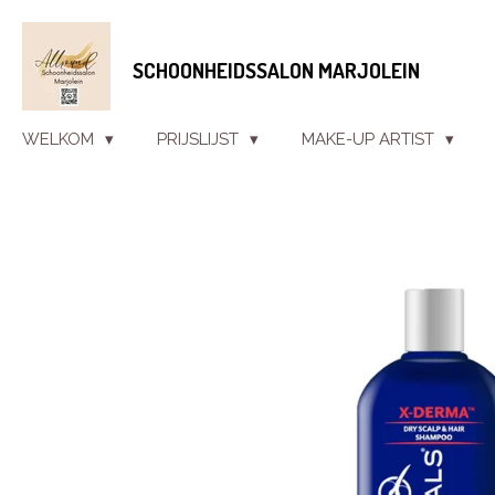
Ga
direct
SCHOONHEIDSSALON MARJOLEIN
naar
de
hoofdinhoud
WELKOM
PRIJSLIJST
MAKE-UP ARTIST