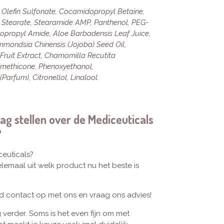
Olefin Sulfonate, Cocamidopropyl Betaine,
col Stearate, Stearamide AMP, Panthenol, PEG-
sopropyl Amide, Aloe Barbadensis Leaf Juice,
mmondsia Chinensis (Jojoba) Seed Oil,
ruit Extract, Chamomilla Recutita
Dimethicone, Phenoxyethanol,
Parfum), Citronellol, Linalool.
ag stellen over de Mediceuticals
?
ceuticals?
lemaal uit welk product nu het beste is
nd contact op met ons en vraag ons advies!
 verder. Soms is het even fijn om met