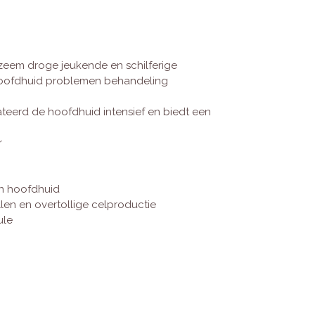
eem droge jeukende en schilferige
hoofdhuid problemen behandeling
teerd de hoofdhuid intensief en biedt een
r
en hoofdhuid
len en overtollige celproductie
ule