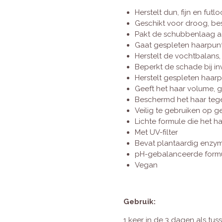
Herstelt dun, fijn en futl
Geschikt voor droog, b
Pakt de schubbenlaag aa
Gaat gespleten haarpun
Herstelt de vochtbalans, 
Beperkt de schade bij i
Herstelt gespleten haar
Geeft het haar volume, 
Beschermd het haar tegen
Veilig te gebruiken op g
Lichte formule die het h
Met UV-filter
Bevat plantaardig enzyma
pH-gebalanceerde form
Vegan
Gebruik:
1 keer in de 3 dagen als t