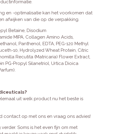
ductinformatie.
g en -optimalisatie kan het voorkomen dat
en afwijken van die op de verpakking.
pyl Betaine, Disodium
ide MIPA, Collagen Amino Acids,
yethanol, Panthenol, EDTA, PEG-120 Methyl
uceth-10, Hydrolyzed Wheat Protein, Citric
omilla Recutita (Matricaria) Flower Extract,
 PG-Propyl Silanetriol, Urtica Dioica
Parfum).
diceuticals?
lemaal uit welk product nu het beste is
nd contact op met ons en vraag ons advies!
 verder. Soms is het even fijn om met