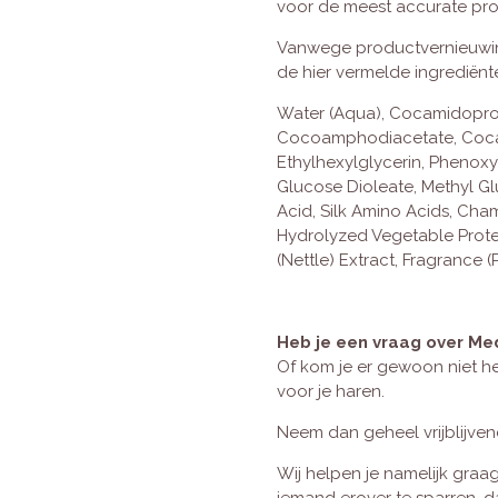
voor de meest accurate pro
Vanwege productvernieuwin
de hier vermelde ingrediënt
Water (Aqua), Cocamidopro
Cocoamphodiacetate, Cocam
Ethylhexylglycerin, Phenox
Glucose Dioleate, Methyl Gl
Acid, Silk Amino Acids, Cham
Hydrolyzed Vegetable Protein
(Nettle) Extract, Fragrance (
Heb je een vraag over Me
Of kom je er gewoon niet he
voor je haren.
Neem dan geheel vrijblijve
Wij helpen je namelijk graag