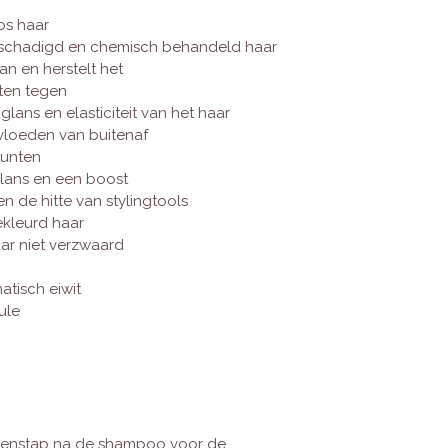
oos haar
eschadigd en chemisch behandeld haar
n en herstelt het
ten tegen
glans en elasticiteit van het haar
nvloeden van buitenaf
punten
glans en een boost
 de hitte van stylingtools
ekleurd haar
aar niet verzwaard
tisch eiwit
ule
ussenstap na de shampoo voor de