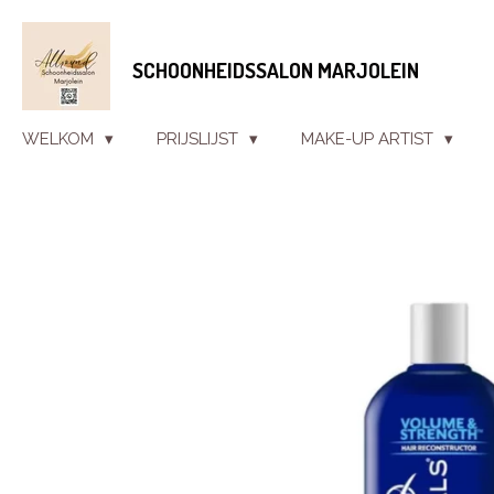
Ga
direct
SCHOONHEIDSSALON MARJOLEIN
naar
de
hoofdinhoud
WELKOM
PRIJSLIJST
MAKE-UP ARTIST