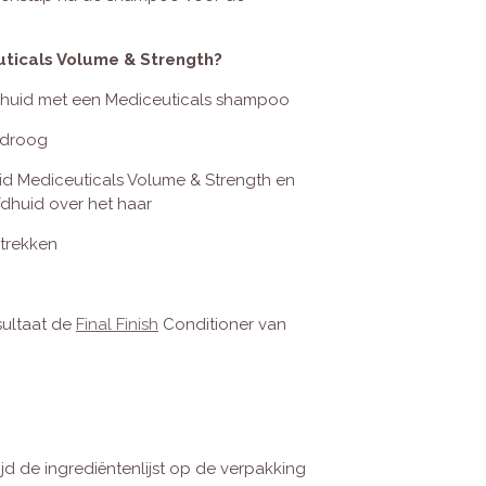
uticals Volume & Strength?
fdhuid met een Mediceuticals shampoo
k droog
id Mediceuticals Volume & Strength en
dhuid over het haar
ntrekken
sultaat de
Final Finish
Conditioner van
jd de ingrediëntenlijst op de verpakking