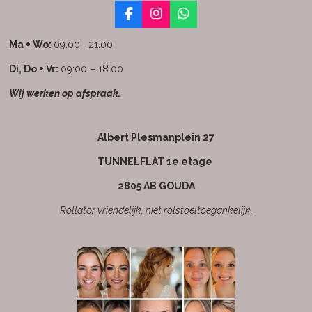
F
I
W
a
n
h
c
s
a
Ma + Wo:
09.00 –21.00
e
t
t
b
a
s
Di, Do + Vr:
09:00 – 18.00
o
g
A
Wij werken op afspraak.
o
r
p
k
a
p
m
Albert Plesmanplein 27
TUNNELFLAT 1e etage
2805 AB GOUDA
Rollator vriendelijk, niet rolstoeltoegankelijk.