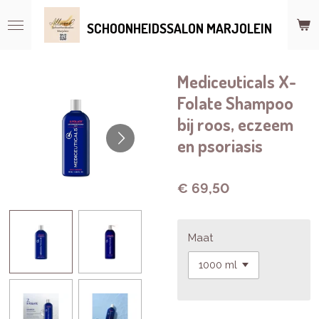
Ga
SCHOONHEIDSSALON MARJOLEIN
direct
naar
de
hoofdinhoud
Mediceuticals X-
Folate Shampoo
bij roos, eczeem
en psoriasis
€ 69,50
Maat