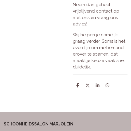
Neem dan geheel
vrijblijvend contact op
met ons en vraag ons
advies!
Wij helpen je namelijk
graag verder. Soms is het
even fijn om met iemand
erover te sparren, dat
maakt je keuze vaak snel
duidelijk.
D
D
S
D
e
e
h
e
l
e
a
l
e
l
r
e
n
e
n
SCHOONHEIDSSALON MARJOLEIN