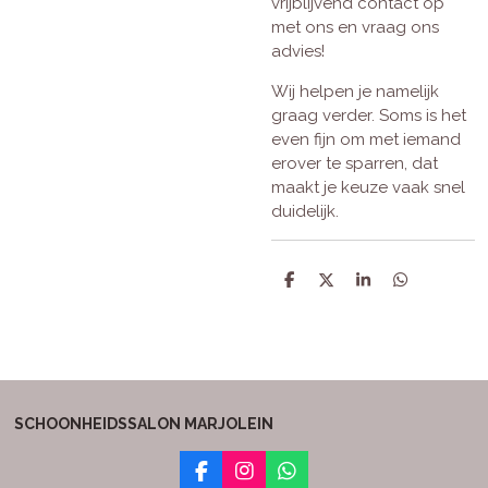
vrijblijvend contact op
met ons en vraag ons
advies!
Wij helpen je namelijk
graag verder. Soms is het
even fijn om met iemand
erover te sparren, dat
maakt je keuze vaak snel
duidelijk.
D
D
S
D
e
e
h
e
l
e
a
l
e
l
r
e
n
e
n
SCHOONHEIDSSALON MARJOLEIN
F
I
W