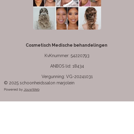
Cosmetisch Medische behandelingen
KvKnummer: 54220793
ANBOS lid: 18434
Vergunning: VG-20241031
© 2025 schoonheidssalon marjolein
Powered by
JouwWeb