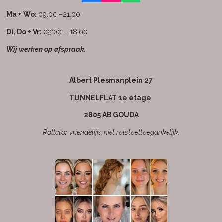
a
n
h
c
s
a
Ma + Wo:
09.00 –21.00
e
t
t
b
a
s
Di, Do + Vr:
09:00 – 18.00
o
g
A
Wij werken op afspraak.
o
r
p
k
a
p
m
Albert Plesmanplein 27
TUNNELFLAT 1e etage
2805 AB GOUDA
Rollator vriendelijk, niet rolstoeltoegankelijk.