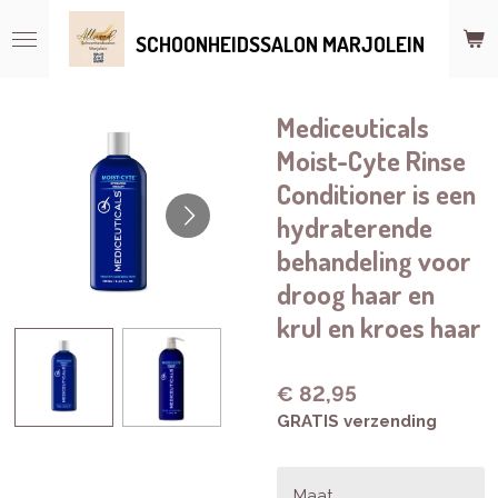
Ga
SCHOONHEIDSSALON MARJOLEIN
direct
naar
de
hoofdinhoud
Mediceuticals
Moist-Cyte Rinse
Conditioner is een
hydraterende
behandeling voor
droog haar en
krul en kroes haar
€ 82,95
GRATIS verzending
Maat