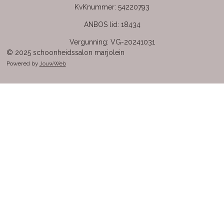
KvKnummer: 54220793
ANBOS lid: 18434
Vergunning: VG-20241031
© 2025 schoonheidssalon marjolein
Powered by
JouwWeb