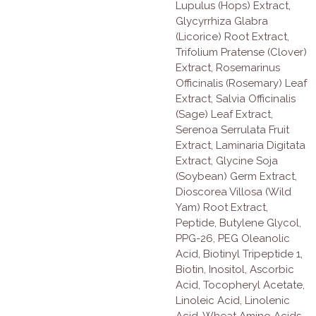
Lupulus (Hops) Extract,
Glycyrrhiza Glabra
(Licorice) Root Extract,
Trifolium Pratense (Clover)
Extract, Rosemarinus
Officinalis (Rosemary) Leaf
Extract, Salvia Officinalis
(Sage) Leaf Extract,
Serenoa Serrulata Fruit
Extract, Laminaria Digitata
Extract, Glycine Soja
(Soybean) Germ Extract,
Dioscorea Villosa (Wild
Yam) Root Extract,
Peptide, Butylene Glycol,
PPG-26, PEG Oleanolic
Acid, Biotinyl Tripeptide 1,
Biotin, Inositol, Ascorbic
Acid, Tocopheryl Acetate,
Linoleic Acid, Linolenic
Acid, Wheat Amino Acids,