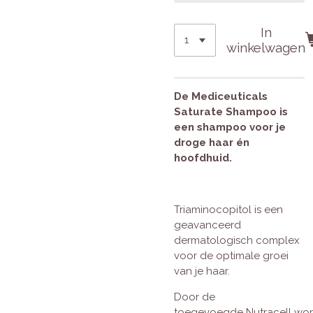
In
winkelwagen
De
Mediceuticals
Saturate Shampoo
is
een shampoo voor je
droge haar én
hoofdhuid.
Triaminocopitol
is een
geavanceerd
dermatologisch complex
voor de optimale groei
van je haar.
Door de
toegevoegde
Nutracell
wor