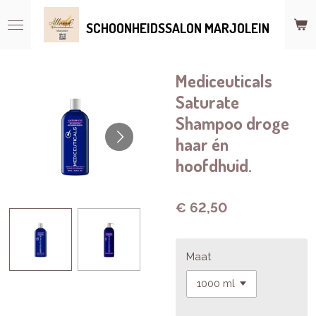
Ga
SCHOONHEIDSSALON MARJOLEIN
direct
naar
de
hoofdinhoud
Mediceuticals
Saturate
Shampoo droge
haar én
hoofdhuid.
€ 62,50
Maat