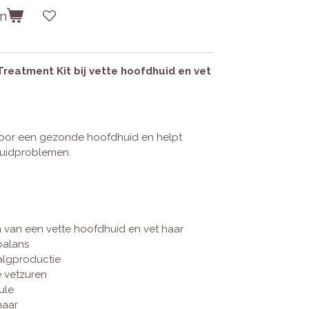
en
Treatment Kit bij vette hoofdhuid en vet
oor een gezonde hoofdhuid en helpt
huidproblemen.
 van een vette hoofdhuid en vet haar
balans
algproductie
 vetzuren
ule
haar