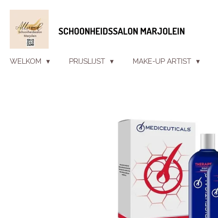
Ga
direct
SCHOONHEIDSSALON MARJOLEIN
naar
de
hoofdinhoud
WELKOM
PRIJSLIJST
MAKE-UP ARTIST