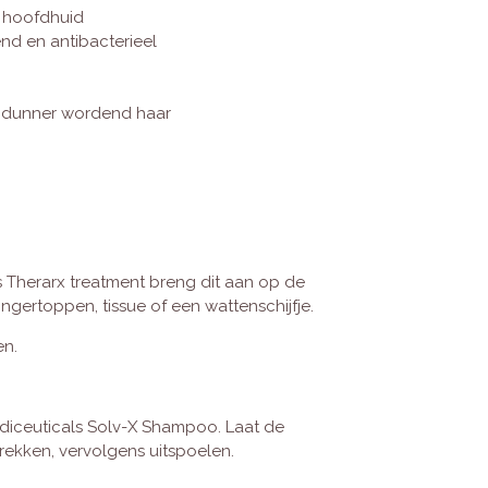
 hoofdhuid
d en antibacterieel
n dunner wordend haar
 Therarx treatment breng dit aan op de
gertoppen, tissue of een wattenschijfje.
en.
ediceuticals Solv-X Shampoo. Laat de
rekken, vervolgens uitspoelen.