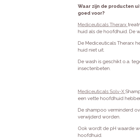
Waar zijn de producten ui
goed voor?
Mediceuticals Therarx
treat
huid als de hoofdhuid. De w
De Mediceuticals Therarx he
huid niet uit.
De wash is geschikt o.a. te
insectenbeten.
Mediceuticals Solv-X
Shampo
een vette hoofdhuid hebben
De shampoo verminderd over
verwijderd worden.
Ook wordt de pH waarde we
hoofdhuid.