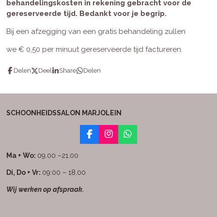
behandelingskosten in rekening gebracht voor de
gereserveerde tijd. Bedankt voor je begrip.
Bij een afzegging van een gratis behandeling zullen
we
€ 0,50 per minuut gereserveerde tijd factureren.
Delen
Deel
Share
Delen
SCHOONHEIDSSALON MARJOLEIN
F
I
W
a
n
h
c
s
a
Ma + Wo:
09.00 –21.00
e
t
t
b
a
s
Di, Do + Vr:
09:00 – 18.00
o
g
A
Wij werken op afspraak.
o
r
p
k
a
p
m