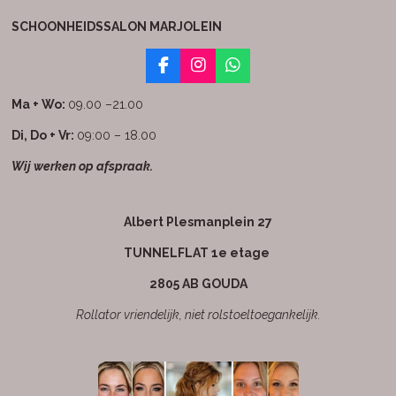
SCHOONHEIDSSALON MARJOLEIN
F
I
W
a
n
h
c
s
a
Ma + Wo:
09.00 –21.00
e
t
t
b
a
s
Di, Do + Vr:
09:00 – 18.00
o
g
A
Wij werken op afspraak.
o
r
p
k
a
p
m
Albert Plesmanplein 27
TUNNELFLAT 1e etage
2805 AB GOUDA
Rollator vriendelijk, niet rolstoeltoegankelijk.