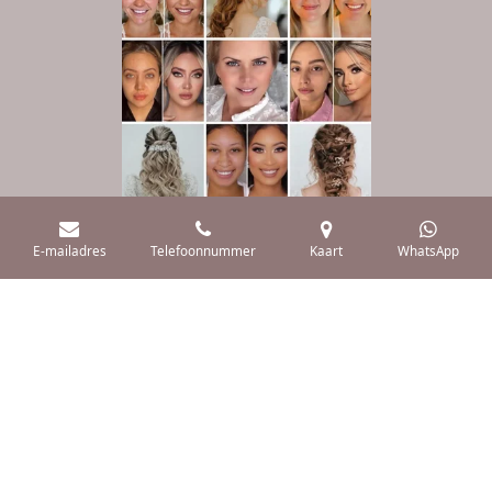
E-mailadres
Telefoonnummer
Kaart
WhatsApp
Cosmetisch Medische behandelingen
KvKnummer: 54220793
ANBOS lid: 18434
Vergunning: VG-20241031
© 2025 schoonheidssalon marjolein
Powered by
JouwWeb