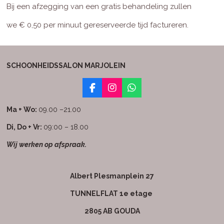
Bij een afzegging van een gratis behandeling zullen
we
€ 0,50 per minuut gereserveerde tijd factureren.
SCHOONHEIDSSALON MARJOLEIN
F
I
W
a
n
h
c
s
a
Ma + Wo:
09.00 –21.00
e
t
t
b
a
s
Di, Do + Vr:
09:00 – 18.00
o
g
A
Wij werken op afspraak.
o
r
p
k
a
p
m
Albert Plesmanplein 27
TUNNELFLAT 1e etage
2805 AB GOUDA