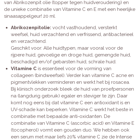
van Abrikozenpit olie (topper tegen huidveroudering) en
de unieke combinatie van Vitamine C en E met een heerlijke
sinaasappelgeur! 20 ml.
Abrikozenpitolie:
vocht vasthoudend, versterkt
weefsel, huid verzachtend en verfrissend, antibacterieel
en verzachtend.
Geschikt voor: Alle huidtypen, maar vooral voor de
rijpere huid, gevoelige en droge huid, gemengde huid,
beschadigd en/of gebarsten huid, schrale huid.
Vitamine C
is essentieel voor de vorming van
collageen (bindweefsel). Verder kan vitamine C acne en
pigmentvlekken verminderen en werkt het bij rosacea.
Bij klinisch onderzoek bleek de huid van proefpersonen
na (langdurig gebruik) egaler en steviger te zijn. Daar
komt nog eens bij dat vitamine C een antioxidant is en
UV-schade kan beperken. Vitamine C werkt het beste in
combinatie met bepaalde anti-oxidanten. De
combinatie van Vitamine C (ascorbic acid) en Vitamine E
(tocopherol) vormt een gouden duo. We hebben ook
een serum met maar liefs 20% vitamine C zie de Intense