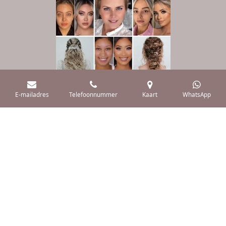
E-mailadres
Telefoonnummer
Kaart
WhatsApp
Cosmetisch Medische behandelingen
KvKnummer: 54220793
ANBOS lid: 18434
Vergunning: VG-20241031
© 2025 schoonheidssalon marjolein
Powered by
JouwWeb