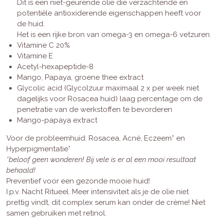
Dit is een niet-geurende olie die verzachtende en
potentiële antioxiderende eigenschappen heeft voor
de huid.
Het is een rijke bron van omega-3 en omega-6 vetzuren.
Vitamine C 20%
Vitamine E
Acetyl-hexapeptide-8
Mango, Papaya, groene thee extract
Glycolic acid (Glycolzuur maximaal 2 x per week niet
dagelijks voor Rosacea huid) laag percentage om de
penetratie van de werkstoffen te bevorderen
Mango-papaya extract
Voor de probleemhuid: Rosacea, Acné, Eczeem* en
Hyperpigmentatie*
*beloof geen wonderen! Bij vele is er al een mooi resultaat
behaald!
Preventief voor een gezonde mooie huid!
I.p.v. Nacht Ritueel. Meer intensiviteit als je de olie niet
prettig vindt, dit complex serum kan onder de crème! Niet
samen gebruiken met retinol.