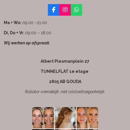
F
I
W
a
n
h
c
s
a
Ma + Wo:
09.00 –21.00
e
t
t
b
a
s
Di, Do + Vr:
09:00 – 18.00
o
g
A
Wij werken op afspraak.
o
r
p
k
a
p
m
Albert Plesmanplein 27
TUNNELFLAT 1e etage
2805 AB GOUDA
Rollator vriendelijk, niet rolstoeltoegankelijk.