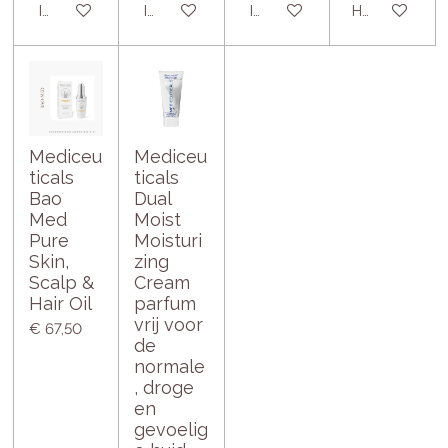
In winkelwagen
In winkelwagen
In winkelwagen
Houd mij op 
Mediceu
Mediceu
ticals
ticals
Bao
Dual
Med
Moist
Pure
Moisturi
Skin,
zing
Scalp &
Cream
Hair Oil
parfum
vrij voor
€ 67,50
de
normale
, droge
en
gevoelig