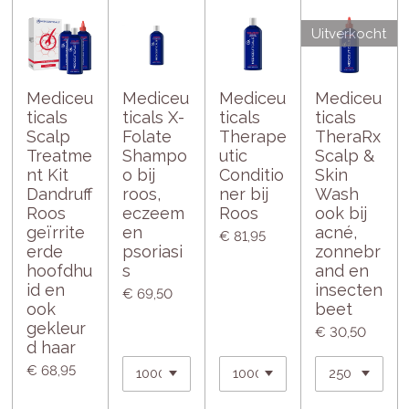
Uitverkocht
Mediceu
Mediceu
Mediceu
Mediceu
ticals
ticals X-
ticals
ticals
Scalp
Folate
Therape
TheraRx
Treatme
Shampo
utic
Scalp &
nt Kit
o bij
Conditio
Skin
Dandruff
roos,
ner bij
Wash
Roos
eczeem
Roos
ook bij
geïrrite
en
acné,
€ 81,95
erde
psoriasi
zonnebr
hoofdhu
s
and en
id en
insecten
€ 69,50
ook
beet
gekleur
€ 30,50
d haar
€ 68,95