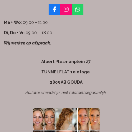
F
I
W
a
n
h
c
s
a
Ma + Wo:
09.00 –21.00
e
t
t
b
a
s
Di, Do + Vr:
09:00 – 18.00
o
g
A
Wij werken op afspraak.
o
r
p
k
a
p
m
Albert Plesmanplein 27
TUNNELFLAT 1e etage
2805 AB GOUDA
Rollator vriendelijk, niet rolstoeltoegankelijk.