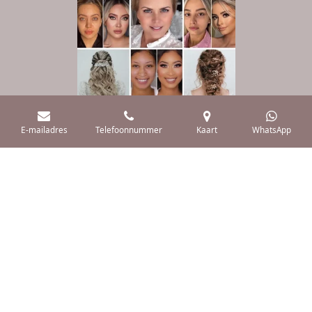
E-mailadres
Telefoonnummer
Kaart
WhatsApp
Cosmetisch Medische behandelingen
KvKnummer: 54220793
ANBOS lid: 18434
Vergunning: VG-20241031
© 2025 schoonheidssalon marjolein
Powered by
JouwWeb