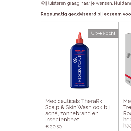
Wij luisteren graag naar je wensen.
Huidan
Regelmatig geadviseerd bij eczeem voor
Uitverkocht
Mediceuticals TheraRx
Me
Scalp & Skin Wash ook bij
Tre
acné, zonnebrand en
Ro
insectenbeet
ho
ha
€ 30,50