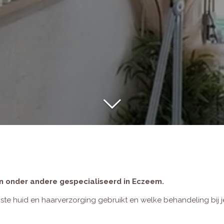
ijn onder andere gespecialiseerd in Eczeem.
uiste huid en haarverzorging gebruikt en welke behandeling bij j