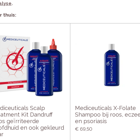
alyse
.
 thuis:
diceuticals Scalp
Mediceuticals X-Folate
atment Kit Dandruff
Shampoo bij roos, ecze
os geïrriteerde
en psoriasis
ofdhuid en ook gekleurd
€ 69,50
ar