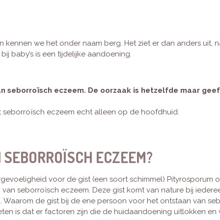
n kennen we het onder naam berg. Het ziet er dan anders uit, n
j baby’s is een tijdelijke aandoening.
van seborroïsch eczeem. De oorzaak is hetzelfde maar geef
t seborroïsch eczeem echt alleen op de hoofdhuid.
N SEBORROÏSCH ECZEEM?
ergevoeligheid voor de gist (een soort schimmel) Pityrosporum ov
n van seborroïsch eczeem. Deze gist komt van nature bij iedere
uid. Waarom de gist bij de ene persoon voor het ontstaan van s
ten is dat er factoren zijn die de huidaandoening uitlokken en