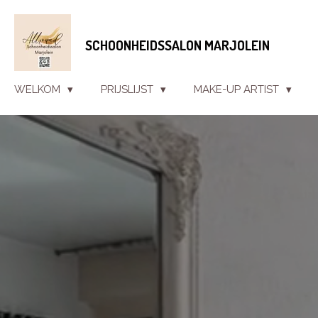
Ga
direct
SCHOONHEIDSSALON MARJOLEIN
naar
de
hoofdinhoud
WELKOM
PRIJSLIJST
MAKE-UP ARTIST