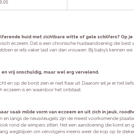
8,95
lferende huid met zichtbare witte of gele schilfers? Op je
rroïsch eczeem. Dat is een chronische huidaandoening die best
ebben er iets vaker last van dan vrouwen. Bij baby’s kennen 
en vrij onschuldig, maar wel erg vervelend.
cht en op de borst zien er niet fraai uit. Daarom wil je er het lie
h eczeem is en waardoor het ontstaat.
ar vaak milde vorm van eczeem en uit zich in jeuk, roodhei
 en langs de neusvleugels zijn de meest voorkomende plaatse
ook rond de wimpers zitten. Het een aandoening die komt en gaat
ang wegblijven om vervolgens ineens weer de kop op te steken. 