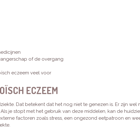
edicijnen
wangerschap of de overgang
oïsch eczeem veel voor
ROÏSCH ECZEEM
iekte. Dat betekent dat het nog niet te genezen is. Er zijn we
n. Als je stopt met het gebruik van deze middelen, kan de huid
 er externe factoren zoals stress, een ongezond eetpatroon en w
ekte.