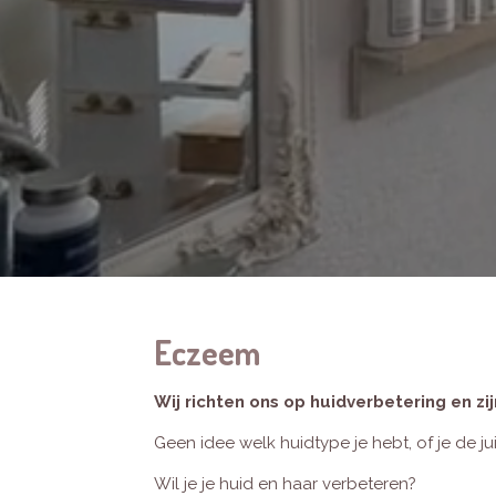
Eczeem
Wij richten ons op huidverbetering en z
Geen idee welk huidtype je hebt, of je de j
Wil je je huid en haar verbeteren?