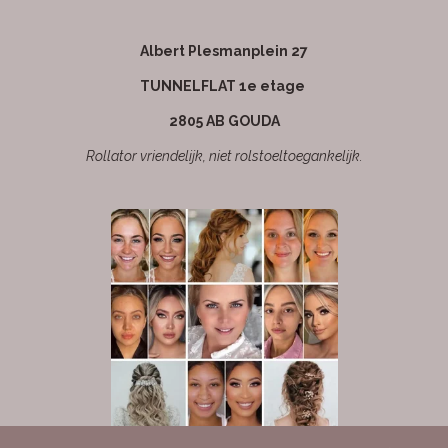
k
a
p
m
Albert Plesmanplein 27
TUNNELFLAT 1e etage
2805 AB GOUDA
Rollator vriendelijk, niet rolstoeltoegankelijk.