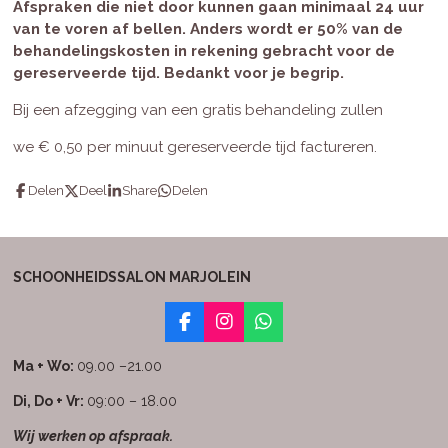
Afspraken die niet door kunnen gaan minimaal 24 uur
van te voren af bellen. Anders wordt er 50% van de
behandelingskosten in rekening gebracht voor de
gereserveerde tijd. Bedankt voor je begrip.
Bij een afzegging van een gratis behandeling zullen
we
€ 0,50 per minuut gereserveerde tijd factureren.
Delen
Deel
Share
Delen
SCHOONHEIDSSALON MARJOLEIN
F
I
W
a
n
h
c
s
a
Ma + Wo:
09.00 –21.00
e
t
t
b
a
s
Di, Do + Vr:
09:00 – 18.00
o
g
A
Wij werken op afspraak.
o
r
p