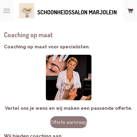
Ga
SCHOONHEIDSSALON MARJOLEIN
direct
naar
de
hoofdinhoud
Coaching op maat
Coaching op maat voor specialisten.
Vertel ons je wens en wij maken een passende
offerte.
Offerte aanvraag
Wij bieden coaching aan.