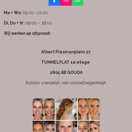
F
I
W
a
n
h
c
s
a
Ma + Wo:
09.00 –21.00
e
t
t
b
a
s
Di, Do + Vr:
09:00 – 18.00
o
g
A
Wij werken op afspraak.
o
r
p
k
a
p
m
Albert Plesmanplein 27
TUNNELFLAT 1e etage
2805 AB GOUDA
Rollator vriendelijk, niet rolstoeltoegankelijk.